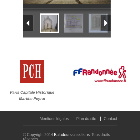
Paris Capitale Historique
Martine Peyrat
Mentions légales
Plan du site
Contact
© Copyright 2014
Baladeurs cristoliens
. Tous droits
réservés.