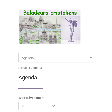
Aller au contenu principal
Accueil
»
Agenda
Vous êtes ici
Agenda
Type d'événement