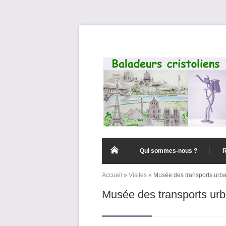
Aller au contenu principal
Qui sommes-nous ?
Accueil
»
Visites
»
Musée des transports urba
Vous êtes ici
Musée des transports urb