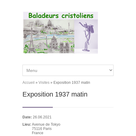
Aller au contenu principal
Accueil
»
Visites
»
Exposition 1937 matin
Vous êtes ici
Exposition 1937 matin
Date:
26.06.2021
Lieu:
Avenue de Tokyo
75116
Paris
France