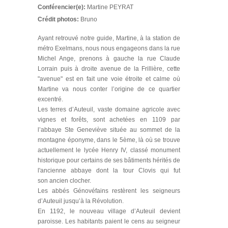
Conférencier(e):
Martine PEYRAT
Crédit photos:
Bruno
Ayant retrouvé notre guide, Martine, à la station de
métro Exelmans, nous nous engageons dans la rue
Michel Ange, prenons à gauche la rue Claude
Lorrain puis à droite avenue de la Frillière, cette
"avenue" est en fait une voie étroite et calme où
Martine va nous conter l’origine de ce quartier
excentré.
Les terres d’Auteuil, vaste domaine agricole avec
vignes et forêts, sont achetées en 1109 par
l’abbaye Ste Geneviève située au sommet de la
montagne éponyme, dans le 5ème, là où se trouve
actuellement le lycée Henry IV, classé monument
historique pour certains de ses bâtiments hérités de
l'ancienne abbaye dont la tour Clovis qui fut
son ancien clocher.
Les abbés Génovéfains restèrent les seigneurs
d’Auteuil jusqu’à la Révolution.
En 1192, le nouveau village d’Auteuil devient
paroisse. Les habitants paient le cens au seigneur