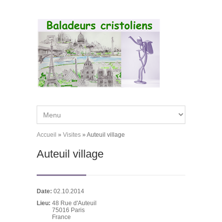
Aller au contenu principal
Accueil
»
Visites
»
Auteuil village
Vous êtes ici
Auteuil village
Date:
02.10.2014
Lieu:
48 Rue d'Auteuil
75016
Paris
France