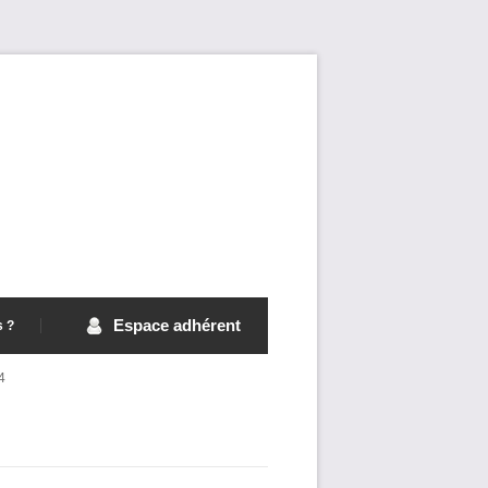
Espace adhérent
s ?
4