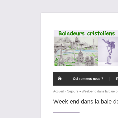
Aller au contenu principal
Qui sommes-nous ?
Accueil
»
Séjours
»
Week-end dans la baie d
Vous êtes ici
Week-end dans la baie d