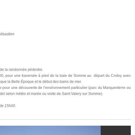
Sébastien
e de la randonnée pédestre.
00, pour une traversée à pied de la baie de Somme au départ du Crotoy avec
voque la Belle Époque et le début des bains de mer.
ge pour une découverte de l’environnement particulier (parc du Marquenterre ou
del selon météo et marée ou visite de Saint Valery sur Somme).
 de 15h00.