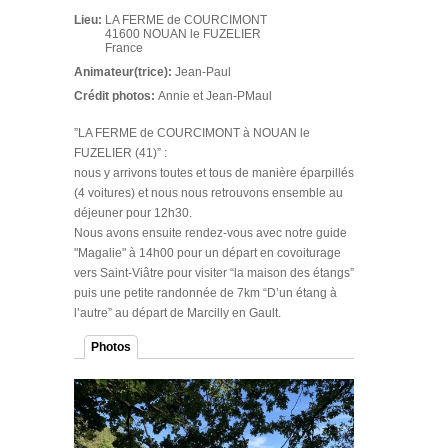
Lieu:
LA FERME de COURCIMONT
41600
NOUAN le FUZELIER
France
Animateur(trice):
Jean-Paul
Crédit photos:
Annie et Jean-PMaul
”LA FERME de COURCIMONT à NOUAN le
FUZELIER (41)” :
nous y arrivons toutes et tous de manière éparpillés
(4 voitures) et nous nous retrouvons ensemble au
déjeuner pour 12h30.
Nous avons ensuite rendez-vous avec notre guide
"Magalie" à 14h00 pour un départ en covoiturage
vers Saint-Viâtre pour visiter “la maison des étangs”
puis une petite randonnée de 7km “D’un étang à
l’autre” au départ de Marcilly en Gault.
Photos