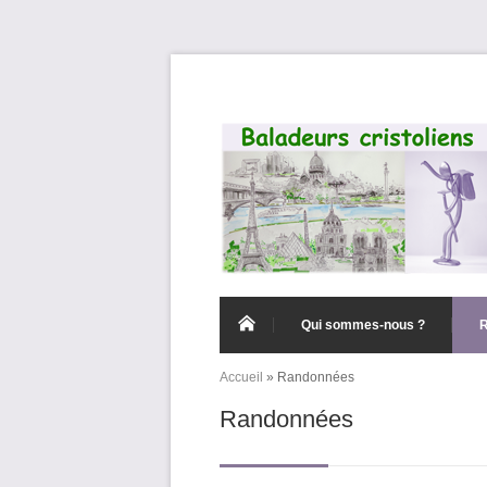
Aller au contenu principal
Qui sommes-nous ?
Accueil
»
Randonnées
Vous êtes ici
Randonnées