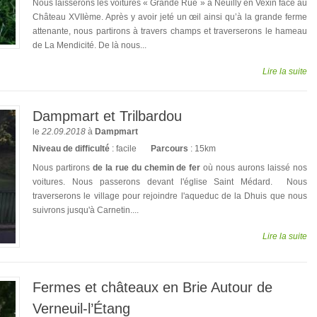
Nous laisserons les voitures « Grande Rue » à Neuilly en Vexin face au
Château XVIIème. Après y avoir jeté un œil ainsi qu’à la grande ferme
attenante, nous partirons à travers champs et traverserons le hameau
de La Mendicité. De là nous...
Lire la suite
Dampmart et Trilbardou
le
22.09.2018
à
Dampmart
Niveau de difficulté
: facile
Parcours
: 15km
Nous partirons
de la rue du chemin de fer
où nous aurons laissé nos
voitures. Nous passerons devant l'église Saint Médard. Nous
traverserons le village pour rejoindre l'aqueduc de la Dhuis que nous
suivrons jusqu'à Carnetin....
Lire la suite
Fermes et châteaux en Brie Autour de
Verneuil-l’Étang