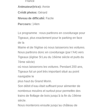
France
Animateur(trice):
Annie
Crédit photos:
Gérard
Niveau de difficulté:
Facile
Parcours:
14km
Le programme : nous partirons en covoiturage pour
Tigeaux, plus exactement pour le parking en face
de la
Mairie et de l'église où nous laisserons les voitures.
Nous partirons donc en covoiturage (par l’A4) vers
Tigeaux (église St Leu du 16ème siècle et puits du
7ème siècle)
où nous laisserons les voitures. Pendant 200 ans,
Tigeaux fut un port très important situé au point
navigable le
plus haut du Grand Morin.
Son débit d’eau était suffisant pour alimenter de
nombreux moulins et surtout pour permettre des
trains de flottage de bois jusqu’à la fin du 19ème
siècle.
Nous monterons ensuite jusqu’au château de