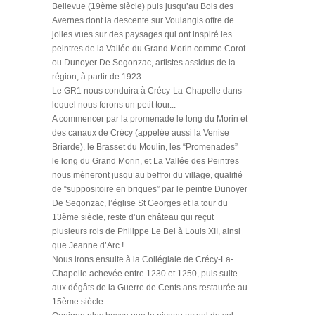
Bellevue (19ème siècle) puis jusqu’au Bois des
Avernes dont la descente sur Voulangis offre de
jolies vues sur des paysages qui ont inspiré les
peintres de la Vallée du Grand Morin comme Corot
ou Dunoyer De Segonzac, artistes assidus de la
région, à partir de 1923.
Le GR1 nous conduira à Crécy-La-Chapelle dans
lequel nous ferons un petit tour...
A commencer par la promenade le long du Morin et
des canaux de Crécy (appelée aussi la Venise
Briarde), le Brasset du Moulin, les “Promenades”
le long du Grand Morin, et La Vallée des Peintres
nous mèneront jusqu’au beffroi du village, qualifié
de “suppositoire en briques” par le peintre Dunoyer
De Segonzac, l’église St Georges et la tour du
13ème siècle, reste d’un château qui reçut
plusieurs rois de Philippe Le Bel à Louis XII, ainsi
que Jeanne d’Arc !
Nous irons ensuite à la Collégiale de Crécy-La-
Chapelle achevée entre 1230 et 1250, puis suite
aux dégâts de la Guerre de Cents ans restaurée au
15ème siècle.