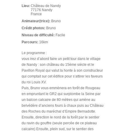
Lieu:
Château de Nandy
77176
Nandy
France
Animateur(trice):
Bruno
Crédit photos:
Bruno
Niveau de difficulté:
Facile
Parcours:
16km
Le programme :
vous irez d’abord faire un petit tour dans le village
de Nandy : son château du 15ème siècle et le
Pavillon Royal qui valut la honte à son constructeur
qui comptait sur cet édifice pour s’attirer les faveurs
du roi Louis XV.
Puis, Bruno vous emmènera en forêt de Rougeau
en empruntant le GR2 qui surplombe la Seine par
un balcon calcaire de 80 mètres qui amène au
belvédère d’anciens fours à chaux puis au Château
des Roches du maréchal d’Empire Bernadotte.
Ensuite, direction le nord de la forêt par le sentier
du ravin du gouffre (seule percée de ce plateau
calcaire) Ensuite, plein sud, sur le sentier des