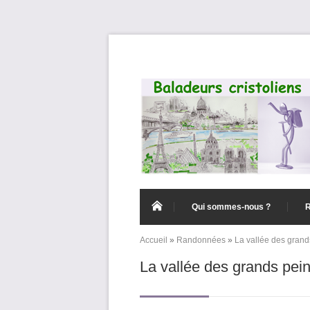
Aller au contenu principal
Qui sommes-nous ?
Accueil
»
Randonnées
»
La vallée des grand
Vous êtes ici
La vallée des grands pei