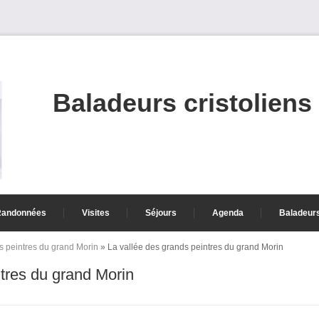
Baladeurs cristoliens
Randonnées
Visites
Séjours
Agenda
Baladeur
s peintres du grand Morin
» La vallée des grands peintres du grand Morin
ntres du grand Morin